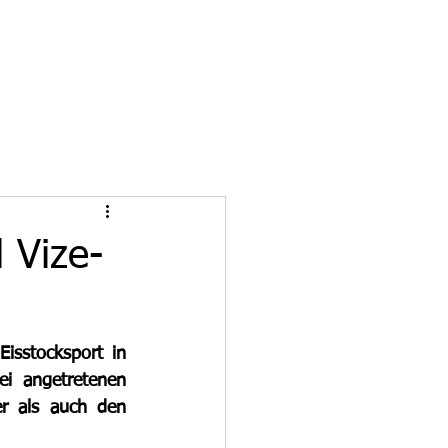
 Vize-
sstocksport in 
i angetretenen 
 als auch den 