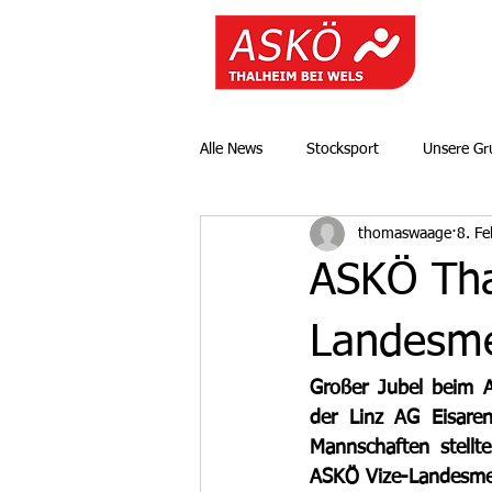
Alle News
Stocksport
Unsere G
thomaswaage
8. Fe
ASKÖ Tha
Landesmei
Großer Jubel beim A
der Linz AG Eisaren
Mannschaften stell
ASKÖ Vize-Landesmei