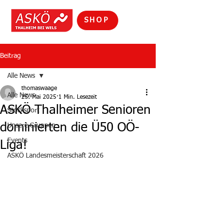
SHOP
Beitrag
Alle News
thomaswaage
Alle News
25. Mai 2025
1 Min. Lesezeit
ASKÖ Thalheimer Senioren
Stocksport
dominierten die Ü50 OÖ-
Unsere Gruppen
Events
Liga!
ASKÖ Landesmeisterschaft 2026