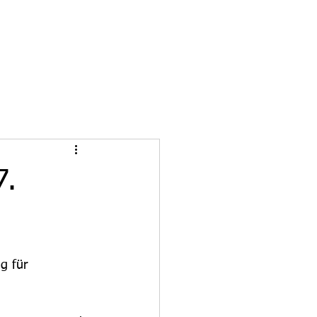
7.
g für 