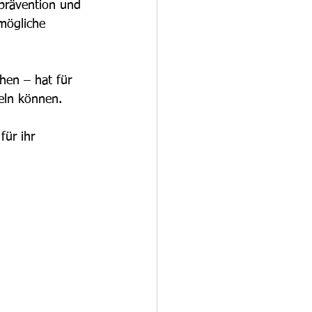
prävention und 
 mögliche 
hen – hat für 
deln können.
für ihr 